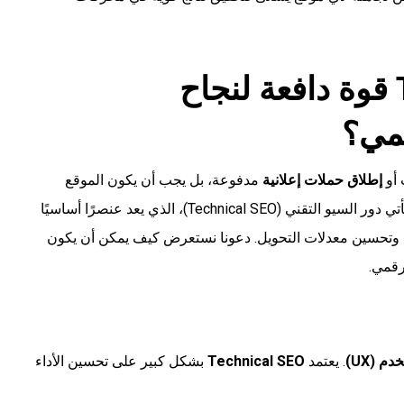
كيف يصبح Technical SEO قوة دافعة لنجاح
قمي؟
 أو
إطلاق حملات إعلانية
مدفوعة، بل يجب أن يكون الموقع
نفسه مهيأً تقنيًا ليحقق أفضل أداء في محركات البحث. وهنا يأتي دور السيو التقني (Technical SEO)، الذي يعد عنصرًا أساسيًا
ة، وتحسين معدلات التحويل. دعونا نستعرض كيف يمكن أن يكون
م (UX)
. يعتمد
Technical SEO
بشكل كبير على تحسين الأداء