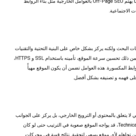
واستخدام الكلمات المفتاحية، وتحسين الروابط الداخلية، بينما يهتم Off-Page SEO بالعوامل الخارجية مثل بناء الروابط
البحث ولكنه يركز بشكل خاص على البنية التحتية والتقنيات
التي تجعل الموقع متوافقًا مع متطلبات محركات البحث. يتضمن ذلك تحسين سرعة الموقع، تأمينه باستخدام SSL و HTTPS،
بط المكسورة. هذه العوامل تضمن أن يكون الموقع مهيأً
ى فهمه و تصنيفه بشكل أفضل.
Technical S هو أن السيو التقني لا يتعلق بالمحتوى أو الترويج الخارجي، بل يركز على الجوانب
الفنية التي تؤثر على أداء الموقع. بدون تنفيذ تحسينات Technical SEO، قد يواجه الموقع صعوبة في الترتيب حتى لو كان
يمكن تجاهله لأي موقع يسعى لتحقيق نتائج قوية في محركات