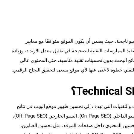
 استراتيجية سيو ناجحة، حيث يضمن أن يكون الموقع متوافقًا مع معايير
ذ الممارسات التقنية الصحيحة في تقليل معدل الارتداد، وزيادة
ائج البحث. بدون تحسينات تقنية مناسبة، حتى المحتوى عالي
تقني خطوة لا غنى عنها لأي موقع يسعى لتحقيق النجاح الرقمي.
ت والتقنيات التي تهدف إلى تحسين ظهور موقع الويب في نتائج
البحث العضوية. يمكن تقسيم SEO إلى ثلاثة أنواع رئيسية: السيو الداخلي (On-Page SEO)، السيو الخارجي (Off-Page SEO)،
ني (Technical SEO). يركز On-Page SEO على تحسين المحتوى داخل صفحات الموقع، مثل تحسين العناوين،