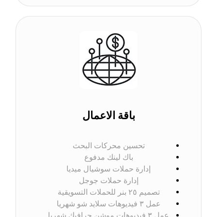
باقة الاعمال
تحسين محركات البحث
باك لينك مدفوع
إدارة حملات سوشيال ميديا
إدارة حملات جوجل
تصميم ٢٥ بنر للحملات التسويقية
عمل ٣ فيديوهات سلاید شو شهريا
عمل ٣ فيديوهات موشن جرافيك شهريا