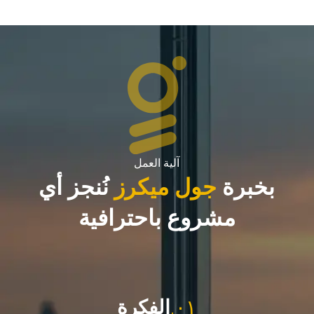
آلية العمل
بخبرة
جول ميكرز
نُنجز أي
مشروع باحترافية
٠١.
الفكرة