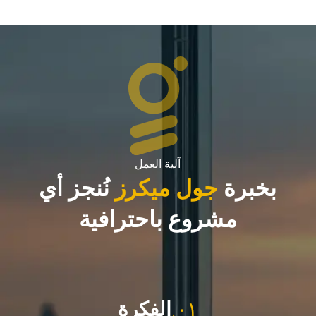
آلية العمل
بخبرة
جول ميكرز
نُنجز أي
مشروع باحترافية
٠١.
الفكرة