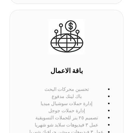
باقة الاعمال
تحسين محركات البحث
باك لينك مدفوع
إدارة حملات سوشيال ميديا
إدارة حملات جوجل
تصميم ٢٥ بنر للحملات التسويقية
عمل ٣ فيديوهات سلاید شو شهريا
عمل ٣ فيديوهات موشن جرافيك شهريا