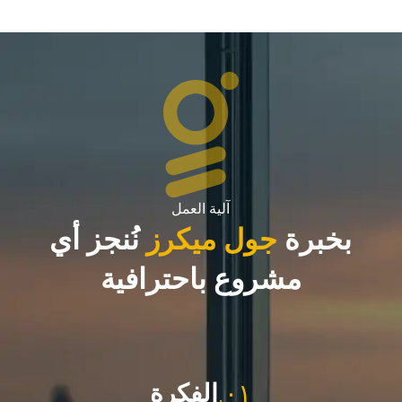
آلية العمل
بخبرة
جول ميكرز
نُنجز أي
مشروع باحترافية
٠١.
الفكرة