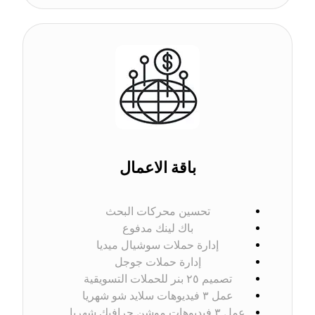
باقة الاعمال
تحسين محركات البحث
باك لينك مدفوع
إدارة حملات سوشيال ميديا
إدارة حملات جوجل
تصميم ٢٥ بنر للحملات التسويقية
عمل ٣ فيديوهات سلاید شو شهريا
عمل ٣ فيديوهات موشن جرافيك شهريا